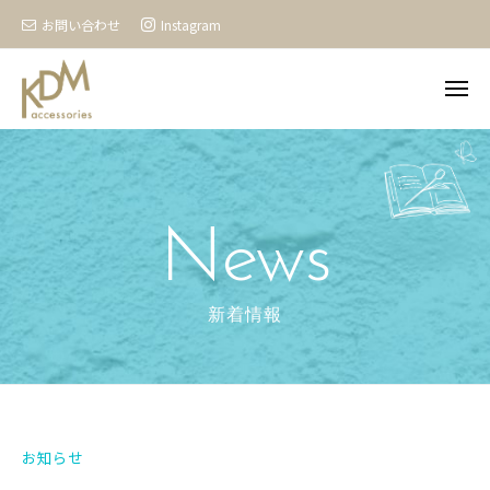
K
コ
D
お問い合わせ
Instagram
ン
M
テ
a
メ
ン
c
ニ
ュ
c
ツ
K
ー
株
e
へ
D
式
s
ス
会
M
s
キ
社
a
News
o
児
ッ
c
r
玉
プ
i
c
の
e
e
コ
s
s
ー
ア
s
ポ
ク
o
レ
セ
ー
r
サ
お知らせ
ト
リ
i