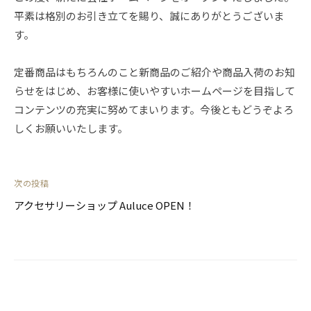
社
平素は格別のお引き立てを賜り、誠にありがとうございま
児
す。
玉
定番商品はもちろんのこと新商品のご紹介や商品入荷のお知
らせをはじめ、お客様に使いやすいホームページを目指して
コンテンツの充実に努めてまいります。今後ともどうぞよろ
しくお願いいたします。
次の投稿
投
稿
アクセサリーショップ Auluce OPEN！
ナ
ビ
ゲ
ー
シ