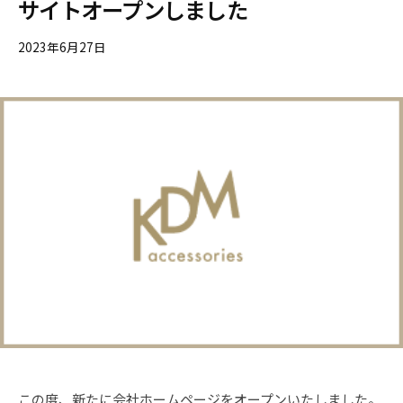
サイトオープンしました
サ
ー
e
イ
・
s
2023年6月27日
ト
装
ア
身
ク
具
セ
の
株
サ
式
リ
会
ー
社
・
児
装
玉
身
具
の
株
式
会
この度、新たに会社ホームページをオープンいたしました。